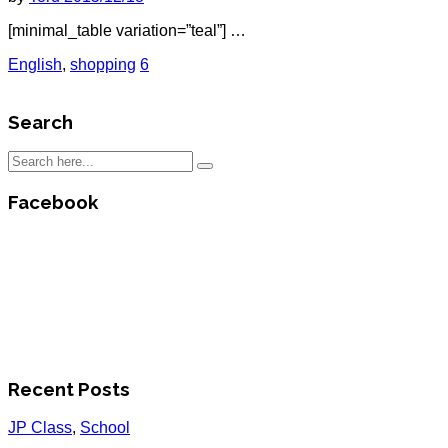
[minimal_table variation=”teal”] …
English
,
shopping
6
Search
Facebook
Recent Posts
JP Class
,
School