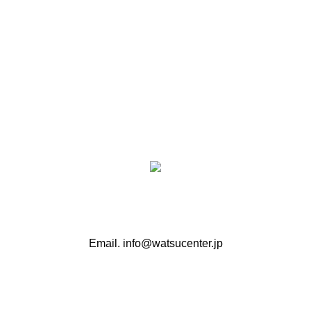
沖縄WATSUセンター
Email. info@watsucenter.jp