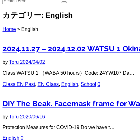
カテゴリー:
English
Home
>
English
2024.11.27 – 2024.12.02 WATSU 1 Oki
by
Toru
2024/04/02
Class WATSU 1 （WABA 50 hours）Code: 24YW107 Da…
Class EN Past
,
EN Class
,
English
,
School
0
DIY The Beak. Facemask frame for Wa
by
Toru
2020/06/16
Protection Measures for COVID-19 Do we have t…
English
0