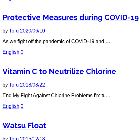
Protective Measures during COVID-19
by
Toru
2020/06/10
As we fight off the pandemic of COVID-19 and …
English
0
Vitamin C to Neutrilize Chlorine
by
Toru
2018/08/22
End My Fight Against Chlorine Problems I’m tu…
English
0
Watsu Float
by
Toru
2015/12/18