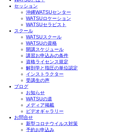
セッション
沖縄WATSUセンター
WATSUロケーション
WATSUセラピスト
スクール
WATSUスクール
WATSUの資格
開講スケジュール
講習お申込みの条件
資格ライセンス規定
解剖学と指圧の単位認定
インストラクター
受講生の声
ブログ
お知らせ
WATSUの道
メディア掲載
ビデオギャラリー
お問合せ
新型コロナウイルス対策
予約お申込み