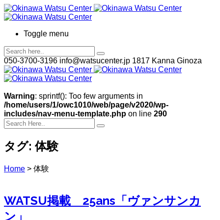
Toggle menu
050-3700-3196
info@watsucenter.jp
1817 Kanna Ginoza
Warning
: sprintf(): Too few arguments in
/home/users/1/owc1010/web/page/v2020/wp-
includes/nav-menu-template.php
on line
290
タグ:
体験
Home
>
体験
WATSU掲載 25ans「ヴァンサンカ
ン」