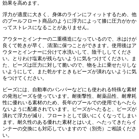
効果を高めます。
浮力が適度に大きく、身体のラインにフィットするため、他
のプールフロート商品のように浮力によって膝に圧力がかか
ってストレスになることがありません。
アウターとインナーの二重構造になっているので、水はけが
良くて乾きが早く、清潔に保つことができます。使用後はア
ウターとインナーに分けて水洗いして、陰干ししてくださ
い。とりわけ塩素が残らないように気をつけてください。ま
た、ビーズは圧力に対して脆いので、物を上に乗せたりしな
いようにして、また乾かすときもビーズが潰れないように気
をつけてください。
ビーズには、自動車のバンパーなどにも使われる特殊な素材
の発泡ビーズを使っています。耐衝撃性、耐薬品性、耐摩耗
性に優れいる素材のため、長年のプールでの使用でもへたら
ないように配慮されています。ビーズがへたると、ビーズが
潰れて浮力が減り、フロートとして扱いにくくなってしまい
ます。耐久性のある優れた素材とはいえ、へたってきたらイ
ンナーの交換にも対応していますので（別売）ご相談くださ
い。