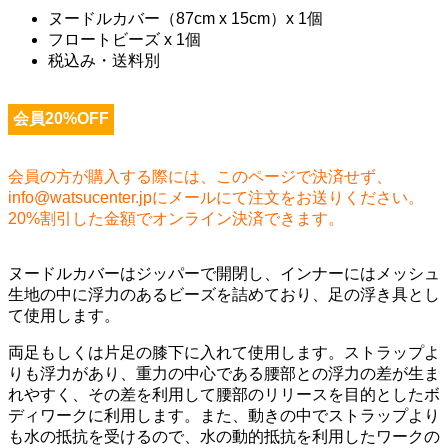
ヌードルカバー（87cm x 15cm）x 1個
フロートビーズ x 1個
税込み・送料別
会員20%OFF
会員の方が購入する際には、このページで決済せず、
info@watsucenter.jpにメールにて注文をお送りください。
20%割引した金額でオンライン決済できます。
ヌードルカバーはジッパーで開閉し、インナーにはメッシュ
生地の中に浮力のあるビーズを詰めており、足の浮き具とし
て使用します。
両足もしくは片足の膝下に入れて使用します。ストラップよ
りも浮力があり、重力の中心である腰部との浮力の差が生ま
れやすく、その差を利用して腰部のリリースを目的としたボ
ディワークに利用します。また、動きの中でストラップより
も水の抵抗を受けるので、水の動的抵抗を利用したワークの