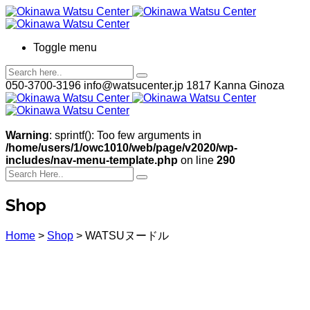
Toggle menu
050-3700-3196
info@watsucenter.jp
1817 Kanna Ginoza
Warning
: sprintf(): Too few arguments in
/home/users/1/owc1010/web/page/v2020/wp-
includes/nav-menu-template.php
on line
290
Shop
Home
>
Shop
>
WATSUヌードル