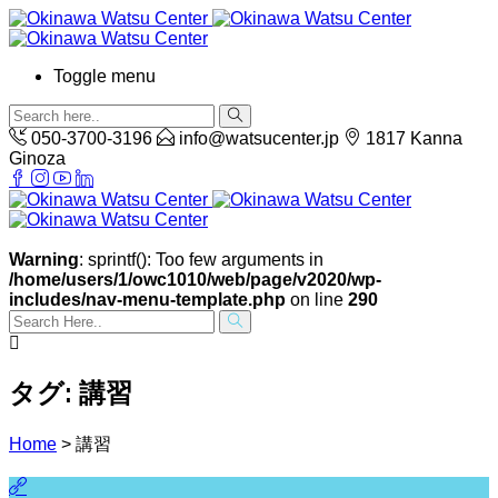
Toggle menu
050-3700-3196
info@watsucenter.jp
1817 Kanna
Ginoza
Warning
: sprintf(): Too few arguments in
/home/users/1/owc1010/web/page/v2020/wp-
includes/nav-menu-template.php
on line
290
タグ:
講習
Home
>
講習